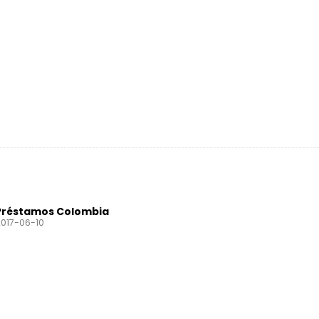
ect Stamp
Préstamos Colombia
017-06-10