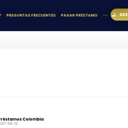
ADE
?
PREGUNTAS FRECUENTES
PAGAR PRÉSTAMO
nal Gift
Préstamos Colombia
017-06-12