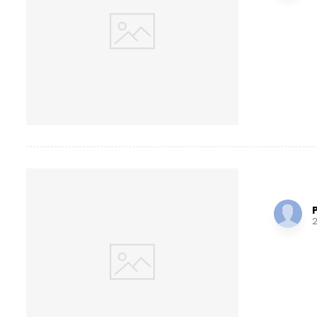
Proj
2